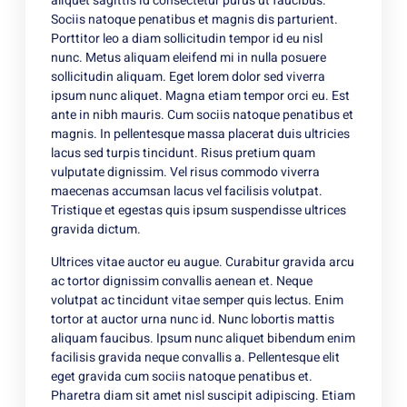
aliquet sagittis id consectetur purus ut faucibus.
Sociis natoque penatibus et magnis dis parturient.
Porttitor leo a diam sollicitudin tempor id eu nisl
nunc. Metus aliquam eleifend mi in nulla posuere
sollicitudin aliquam. Eget lorem dolor sed viverra
ipsum nunc aliquet. Magna etiam tempor orci eu. Est
ante in nibh mauris. Cum sociis natoque penatibus et
magnis. In pellentesque massa placerat duis ultricies
lacus sed turpis tincidunt. Risus pretium quam
vulputate dignissim. Vel risus commodo viverra
maecenas accumsan lacus vel facilisis volutpat.
Tristique et egestas quis ipsum suspendisse ultrices
gravida dictum.
Ultrices vitae auctor eu augue. Curabitur gravida arcu
ac tortor dignissim convallis aenean et. Neque
volutpat ac tincidunt vitae semper quis lectus. Enim
tortor at auctor urna nunc id. Nunc lobortis mattis
aliquam faucibus. Ipsum nunc aliquet bibendum enim
facilisis gravida neque convallis a. Pellentesque elit
eget gravida cum sociis natoque penatibus et.
Pharetra diam sit amet nisl suscipit adipiscing. Etiam